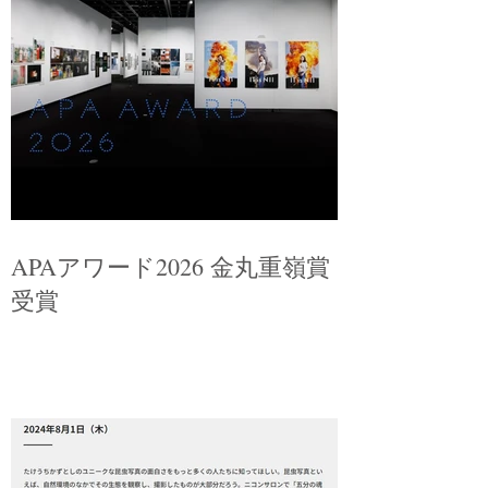
APAアワード2026 金丸重嶺賞
受賞