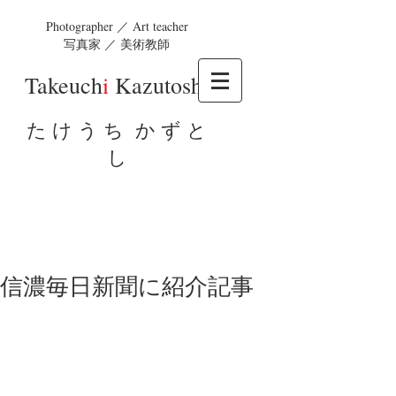
Photographer ／ Art teacher
写真家 ／ 美術教師
Takeuch
i
Kazutosh
i
た け う ち か ず と
し
信濃毎日新聞に紹介記事