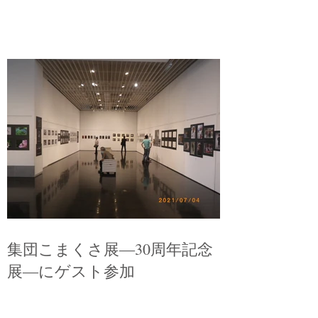
集団こまくさ展―30周年記念
展―にゲスト参加