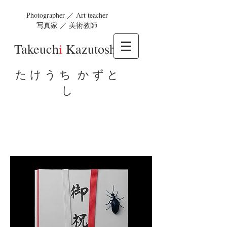
Photographer ／ Art teacher
写真家 ／ 美術教師
Takeuch
i
Kazutosh
i
た け う ち か ず と
し