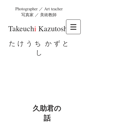
Photographer ／ Art teacher
写真家 ／ 美術教師
Takeuch
i
Kazutosh
i
た け う ち か ず と
し
久助君の
話