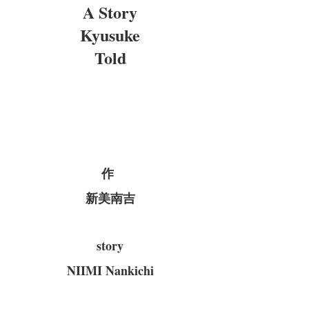
A Story
Kyusuke
Told
作
新美南吉
story
NIIMI Nankichi