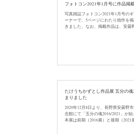
フォトコン2021年1月号に作品掲
写真雑誌フォトコン2021年1月号の
ーナーで、5ページにわたり拙作を
きました。なお、掲載作品は、安曇
記念館で現在開催中の「五分の魂201
ておりません。それら9点は、来年1月
で始まる「五分の魂2021」で...
たけうちかずとし作品展 五分の魂2016/2021 始
まりました
2020年12月8日より、長野県安曇野
念館にて「五分の魂2016/2021」が
本展は前期（2016展）と後期（202
す。前期の2016展は、2016年の田
賞作品を中心とした展示で、2021年1