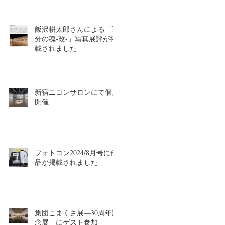
飯沢耕太郎さんによる「五
分の魂-改-」写真展評が掲
載されました
新宿ニコンサロンにて個展
開催
フォトコン2024/8月号に作
品が掲載されました
集団こまくさ展―30周年記
念展―にゲスト参加