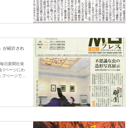
1」が紹介され
信濃毎日新聞社発
」を2ページにわ
ェブページでも
8%8d%e6%80...