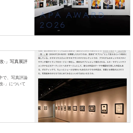
改-」写真展評
2の中で、写真評論
改-」について