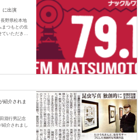
」に出演
り、長野県松本地
ムまつもとの生
せていただきま
淵行男記念館で
展「五分の魂
.
」が紹介されま
、田淵行男記念
が紹介されまし