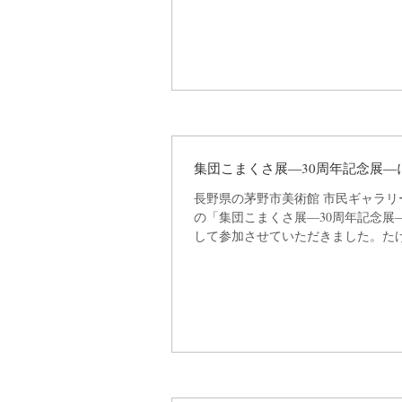
集団こまくさ展―30周年記念展―
長野県の茅野市美術館 市民ギャラリ
の「集団こまくさ展―30周年記念展
して参加させていただきました。た
にメンバーとして参加。写真撮影に
とを学んだ思い出深い写真サークル
公開作品を含めて10点、出展させていた