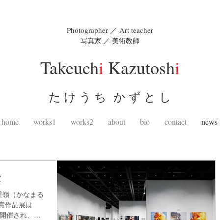
Photographer ／ Art teacher
写真家 ／ 美術教師
Takeuch
i
Kazutosh
i
た け う ち か ず と し
home
works1
works2
about
bio
contact
news
賞
丸重嶺（かなまる
賞作品展は
館にて開催され、拙