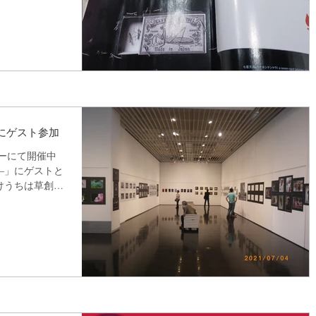
にゲスト参加
ーにて開催中
―」にゲストと
けうちは草創期
ついて多くのこ
です。今回は未
だき...