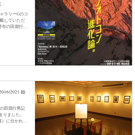
載
ギャラリーGのコ
掲載していただ
野市の田淵行男
6」では展示し
13日から同館
市の田淵行男記
始まりました。
1展）に分かれま
淵行男賞特別賞受
月11日まで。