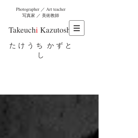
Photographer ／ Art teacher
写真家 ／ 美術教師
Takeuch
i
Kazutosh
i
た け う ち か ず と
し