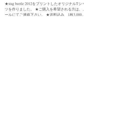
ました
★stag beetle 2012をプリントしたオリジナルTシャ
ツを作りました。 ★ご購入を希望される方は、メ
ールにてご連絡下さい。 ★送料込み 1枚3,000円
です。 ★製品について：サイズM・L・XL/ミドル
ウェイト/綿100％/TOMS.CO.LTD製...
Recent Posts
最近の記事
APAアワード2026 金丸重嶺賞 受賞