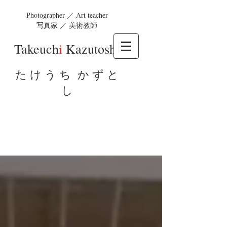
Photographer ／ Art teacher
写真家 ／ 美術教師
Takeuch
i
Kazutosh
i
た け う ち か ず と
し