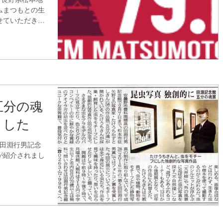
ムまつもとの生
せていただきま
淵行男記念館で
展「五分の魂
.
五分の魂
ました
、田淵行男記念
が紹介されまし