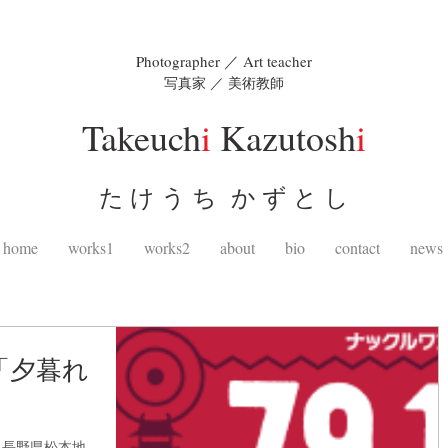
Photographer ／ Art teacher
写真家 ／ 美術教師
Takeuch
i
Kazutosh
i
た け う ち か ず と し
home
works1
works2
about
bio
contact
news
「夕暮れ
り、長野県松本地