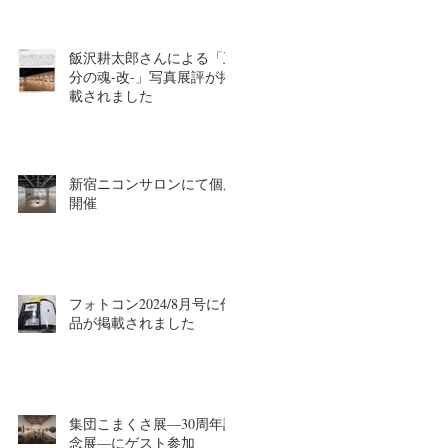
飯沢耕太郎さんによる「五
分の魂-改-」写真展評が掲
載されました
新宿ニコンサロンにて個展
開催
フォトコン2024/8月号に作
品が掲載されました
集団こまくさ展―30周年記
念展―にゲスト参加