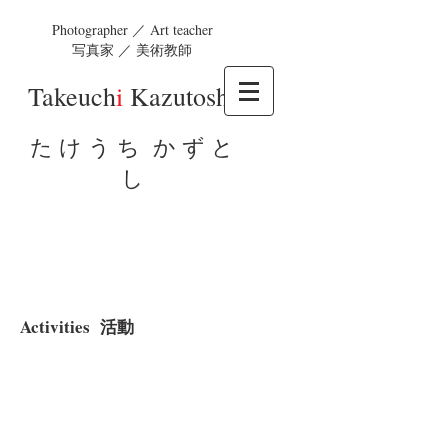
Photographer ／ Art teacher
写真家 ／ 美術教師
Takeuch
i
Kazutosh
i
た け う ち か ず と
し
Activities
活動
Cypress frames coated with Urushi
木
曽
う